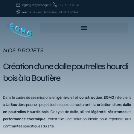
Aller
egmg38@orange.fr
06 14 93 10 40
au
440 Rue des Bécasses, 38920 Crolles
contenu
NOS PROJETS
Création d'une dalle poutrelles hourdi
bois à la Boutière
Dans le cadre de ses missions en
génie civil
et
construction
,
EGMG
intervient
à
La Boutière
pour un projet technique et structurant : la
création d’une dalle
en poutrelles hourdis bois
. Ce type de dalle, alliant
légèreté
,
résistance
et
performance thermique
, constitue une solution idéale pour répondre aux
contraintes spécifiques du site.