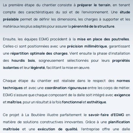
La première étape du chantier consiste à
préparer le terrain
, en tenant
compte des caractéristiques du sol et de l’environnement. Une
étude
préalable
permet de définir les dimensions, les charges à supporter et les
matériaux les plus adaptés pour assurer la
pérennité de la structure
.
Ensuite, les équipes EGMG procèdent à la
mise en place des poutrelles
.
Celles-ci sont positionnées avec une
précision millimétrique
, garantissant
une
répartition optimale des charges
. Vient ensuite la phase d’installation
des
hourdis bois
, soigneusement sélectionnés pour leurs
propriétés
isolantes
et leur
légèreté
, facilitant la mise en œuvre.
Chaque étape du chantier est réalisée dans le respect des
normes
techniques
et avec une
coordination rigoureuse
entre les corps de métier.
EGMG s’assure que chaque composant de la dalle soit intégré avec
exigence
et
maîtrise
, pour un résultat à la fois
fonctionnel
et
esthétique
.
Ce projet à La Boutière illustre parfaitement le
savoir-faire d’EGMG
en
matière de solutions constructives innovantes. Grâce à une
planification
maîtrisée
et une
exécution de qualité
, l’entreprise offre une dalle