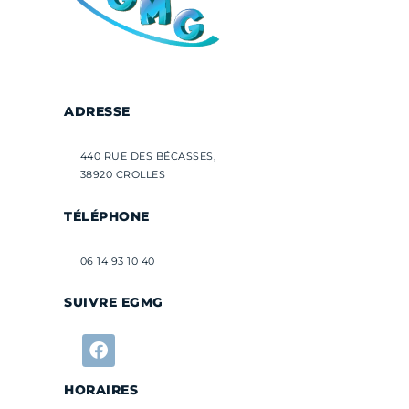
ADRESSE
440 RUE DES BÉCASSES,
38920 CROLLES
TÉLÉPHONE
06 14 93 10 40
SUIVRE EGMG
F
a
HORAIRES
c