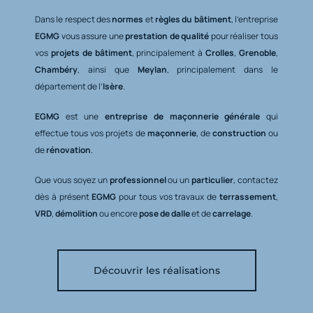
Dans le respect des
normes
et
règles du bâtiment
, l’entreprise
EGMG
vous assure une
prestation de qualité
pour réaliser tous
vos
projets de bâtiment
, principalement à
Crolles
,
Grenoble
,
Chambéry
, ainsi que
Meylan
, principalement dans le
département de l’
Isère
.
EGMG
est une
entreprise de maçonnerie générale
qui
effectue tous vos projets de
maçonnerie
, de
construction
ou
de
rénovation
.
Que vous soyez un
professionnel
ou un
particulier
, contactez
dès à présent
EGMG
pour tous vos travaux de
terrassement
,
VRD
,
démolition
ou encore
pose de dalle
et de
carrelage
.
Découvrir les réalisations