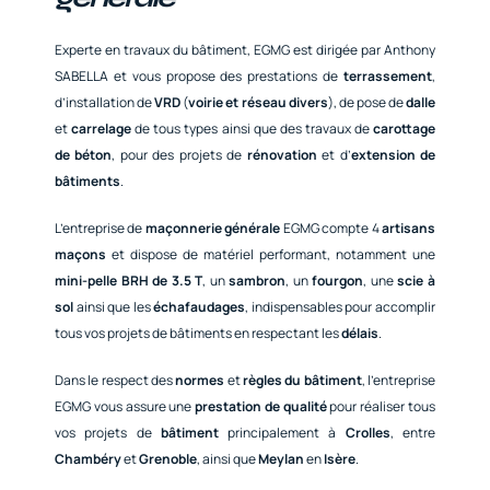
Experte en travaux du bâtiment, EGMG est dirigée par Anthony
SABELLA et vous propose des prestations de
terrassement
,
d’installation de
VRD
(
voirie et réseau divers
), de pose de
dalle
et
carrelage
de tous types ainsi que des travaux de
carottage
de béton
, pour des projets de
rénovation
et d’
extension de
bâtiments
.
L’entreprise de
maçonnerie générale
EGMG compte 4
artisans
maçons
et dispose de matériel performant, notamment une
mini-pelle BRH de 3.5 T
, un
sambron
, un
fourgon
, une
scie à
sol
ainsi que les
échafaudages
, indispensables pour accomplir
tous vos projets de bâtiments en respectant les
délais
.
Dans le respect des
normes
et
règles du bâtiment
, l’entreprise
EGMG vous assure une
prestation de qualité
pour réaliser tous
vos projets de
bâtiment
principalement à
Crolles
, entre
Chambéry
et
Grenoble
, ainsi que
Meylan
en
Isère
.